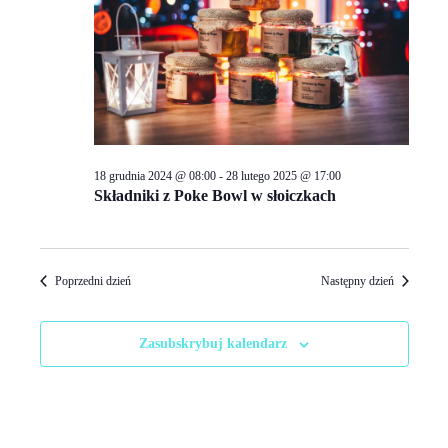
wyszuki
stycznia
i
2025
widokac
18 grudnia 2024 @ 08:00
-
28 lutego 2025 @ 17:00
Składniki z Poke Bowl w słoiczkach
Poprzedni dzień
Następny dzień
Zasubskrybuj kalendarz